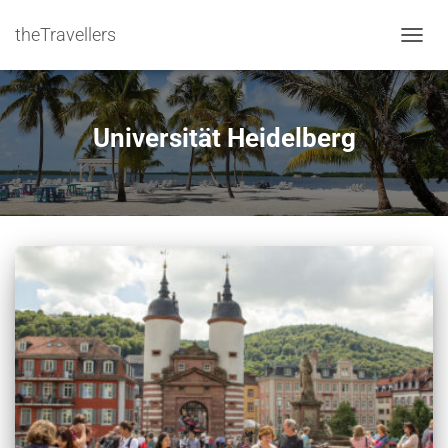
theTravellers
NAVIG
Universität Heidelberg