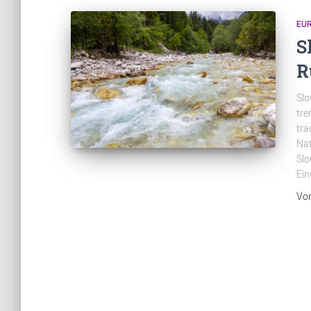
EU
S
R
Slo
tre
tra
Nat
Slo
Ein
Vo