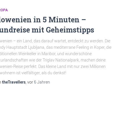
ROPA
lowenien in 5 Minuten –
undreise mit Geheimstipps
wenien – ein Land, das darauf wartet, entdeckt zu werden. Die
ndy Hauptstadt Ljubljana, das mediterrane Feeling in Koper, die
ditionellen Weinkeller in Maribor, und wunderschöne
urlandschaften wie der Triglav Nationalpark, machen deine
wenien-Reise perfekt. Das kleine Land mit nur zwei Millionen
wohnern ist vielfältiger, als du denkst!
n
theTravellers
, vor
6 Jahren