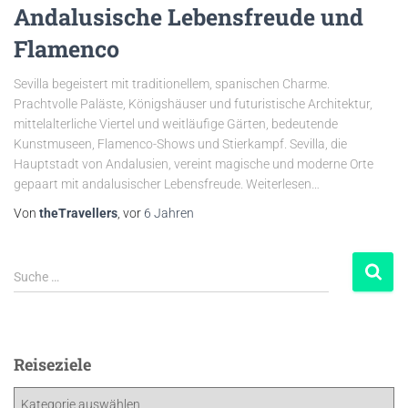
Andalusische Lebensfreude und
Flamenco
Sevilla begeistert mit traditionellem, spanischen Charme.
Prachtvolle Paläste, Königshäuser und futuristische Architektur,
mittelalterliche Viertel und weitläufige Gärten, bedeutende
Kunstmuseen, Flamenco-Shows und Stierkampf. Sevilla, die
Hauptstadt von Andalusien, vereint magische und moderne Orte
gepaart mit andalusischer Lebensfreude. Weiterlesen…
Von
theTravellers
, vor
6 Jahren
Suche …
Reiseziele