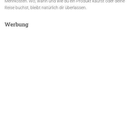
Mehrkosten. Wo, wann und wie du ein Produkt kaufst oder deine
Reise buchst, bleibt natürlich dir überlassen.
Werbung