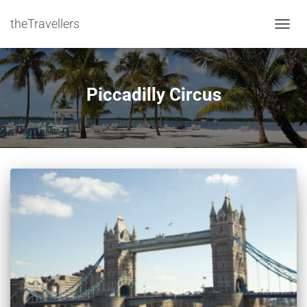
theTravellers
NAVIG
Piccadilly Circus