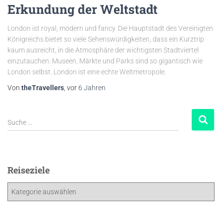
Erkundung der Weltstadt
London ist royal, modern und fancy. Die Hauptstadt des Vereinigten
Königreichs bietet so viele Sehenswürdigkeiten, dass ein Kurztrip
kaum ausreicht, in die Atmosphäre der wichtigsten Stadtviertel
einzutauchen. Museen, Märkte und Parks sind so gigantisch wie
London selbst. London ist eine echte Weltmetropole.
Von
theTravellers
, vor
6 Jahren
Suche …
Reiseziele