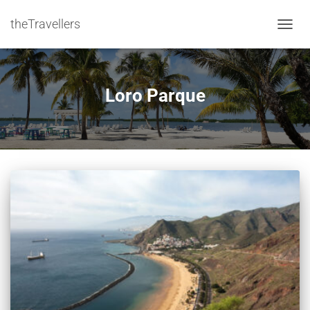
theTravellers
NAVIG
Loro Parque