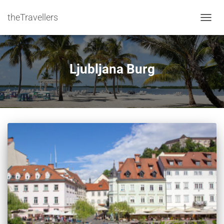
theTravellers
NAVIG
Ljubljana Burg