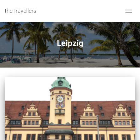
theTravellers
NAVIG
Leipzig