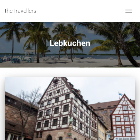
theTravellers
NAVIG
Lebkuchen