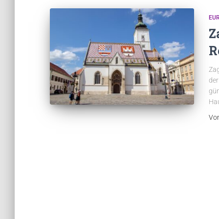
EU
Z
R
Zag
der
gün
Hau
Vo