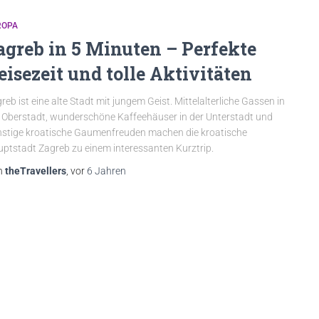
ROPA
agreb in 5 Minuten – Perfekte
eisezeit und tolle Aktivitäten
reb ist eine alte Stadt mit jungem Geist. Mittelalterliche Gassen in
 Oberstadt, wunderschöne Kaffeehäuser in der Unterstadt und
stige kroatische Gaumenfreuden machen die kroatische
ptstadt Zagreb zu einem interessanten Kurztrip.
n
theTravellers
, vor
6 Jahren