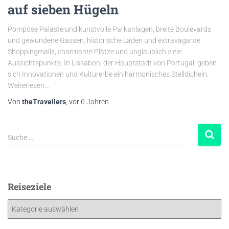
auf sieben Hügeln
Pompöse Paläste und kunstvolle Parkanlagen, breite Boulevards
und gewundene Gassen, historische Läden und extravagante
Shoppingmalls, charmante Plätze und unglaublich viele
Aussichtspunkte. In Lissabon, der Hauptstadt von Portugal, geben
sich Innovationen und Kulturerbe ein harmonisches Stelldichein.
Weiterlesen…
Von
theTravellers
, vor
6 Jahren
Suche …
Reiseziele