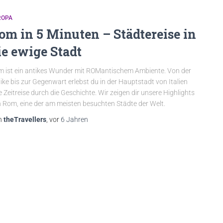
ROPA
om in 5 Minuten – Städtereise in
ie ewige Stadt
 ist ein antikes Wunder mit ROMantischem Ambiente. Von der
ike bis zur Gegenwart erlebst du in der Hauptstadt von Italien
e Zeitreise durch die Geschichte. Wir zeigen dir unsere Highlights
 Rom, eine der am meisten besuchten Städte der Welt.
n
theTravellers
, vor
6 Jahren