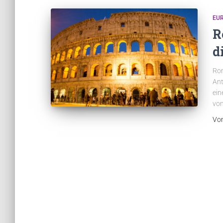
EU
R
d
Rom
Ant
ein
von
Vo