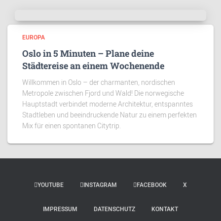
EUROPA
Oslo in 5 Minuten – Plane deine
Städtereise an einem Wochenende
Willkommen in Oslo – der charmanten, nordischen
Metropole zwischen Fjord und Wald! Die norwegische
Hauptstadt verbindet moderne Architektur, entspanntes
Stadtleben und beeindruckende Natur zu einem perfekten
Mix für einen spontanen Citytrip.
YOUTUBE
INSTAGRAM
FACEBOOK
X
IMPRESSUM
DATENSCHUTZ
KONTAKT