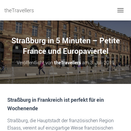
theTravellers
NAVIG
Straßburg in 5 Minuten – Petite
France und Europaviertel
Veröffentlicht von
theTravellers
am
3. Juli 2019
Straßburg in Frankreich ist perfekt für ein
Wochenende
Straßburg, die Hauptstadt der französischen Region
Elsass, vereint auf einzigartige Weise französischen