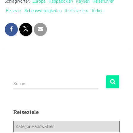
Schlagwörter:
Europa
Kappadokien
Kayseri
Reiseführer
Reiseziel
Sehenswürdigkeiten
theTravellers
Türkei
Suche …
Reiseziele