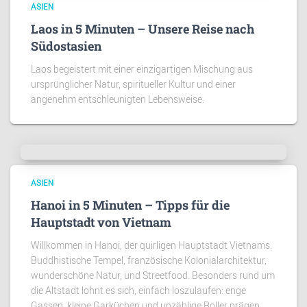
ASIEN
Laos in 5 Minuten – Unsere Reise nach
Südostasien
Laos begeistert mit einer einzigartigen Mischung aus
ursprünglicher Natur, spiritueller Kultur und einer
angenehm entschleunigten Lebensweise.
ASIEN
Hanoi in 5 Minuten – Tipps für die
Hauptstadt von Vietnam
Willkommen in Hanoi, der quirligen Hauptstadt Vietnams.
Buddhistische Tempel, französische Kolonialarchitektur,
wunderschöne Natur, und Streetfood. Besonders rund um
die Altstadt lohnt es sich, einfach loszulaufen: enge
Gassen, kleine Garküchen und unzählige Roller prägen