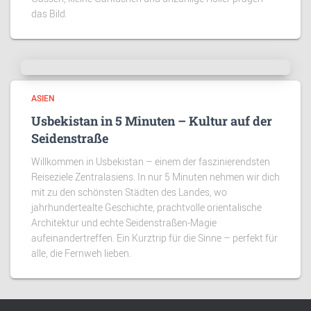
das Bild.
ASIEN
Usbekistan in 5 Minuten – Kultur auf der
Seidenstraße
Willkommen in Usbekistan – einem der faszinierendsten
Reiseziele Zentralasiens. In nur 5 Minuten nehmen wir dich
mit zu den schönsten Städten des Landes, wo
jahrhundertealte Geschichte, prachtvolle orientalische
Architektur und echte Seidenstraßen-Magie
aufeinandertreffen. Ein Kurztrip für die Sinne – perfekt für
alle, die Fernweh lieben.