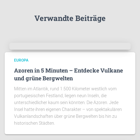
Verwandte Beiträge
EUROPA
Azoren in 5 Minuten – Entdecke Vulkane
und grüne Bergwelten
Mitten im Atlantik, rund 1.500 Kilometer westlich vom
portugiesischen Festland, liegen neun Inseln, die
unterschiedlicher kaum sein könnten: Die Azoren. Jede
Insel hatte ihren eigenen Charakter – von spektakulären
Vulkanlandschaften über grüne Bergwelten bis hin zu
historischen Städten.