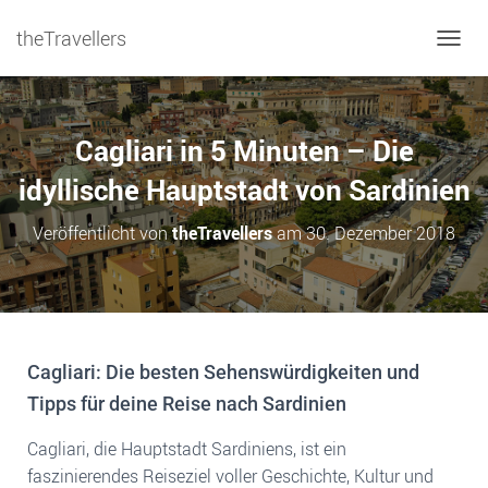
theTravellers
NAVIG
Cagliari in 5 Minuten – Die
idyllische Hauptstadt von Sardinien
Veröffentlicht von
theTravellers
am
30. Dezember 2018
Cagliari: Die besten Sehenswürdigkeiten und
Tipps für deine Reise nach Sardinien
Cagliari, die Hauptstadt Sardiniens, ist ein
faszinierendes Reiseziel voller Geschichte, Kultur und